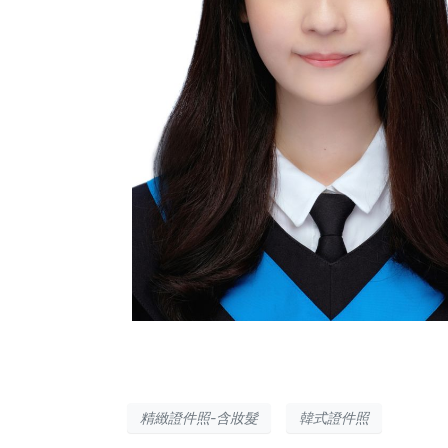
精緻證件照-含妝髮
韓式證件照