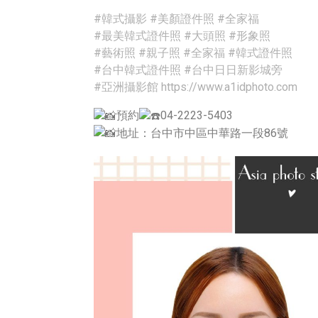
#韓式攝影
#美顏證件照
#全家福
#最美韓式證件照
#大頭照
#形象照
#藝術照
#親子照
#全家福
#韓式證件照
#台中韓式證件照
#台中日日新影城旁
#亞洲攝影館
https://www.a1idphoto.com
預約
04-2223-5403
地址：台中市中區中華路一段86號