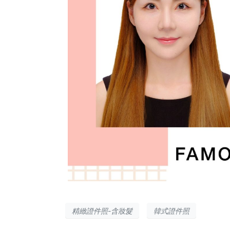
精緻證件照-含妝髮
韓式證件照